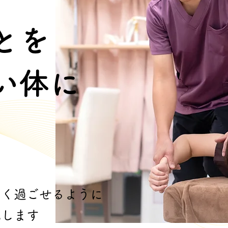
とを
い体に
よく過ごせるように
施します