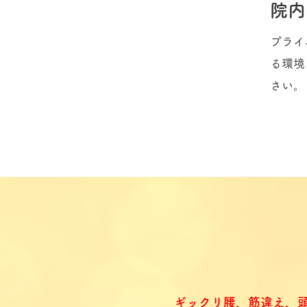
院内
プライ
る環境
さい。
ギックリ腰、筋違え、