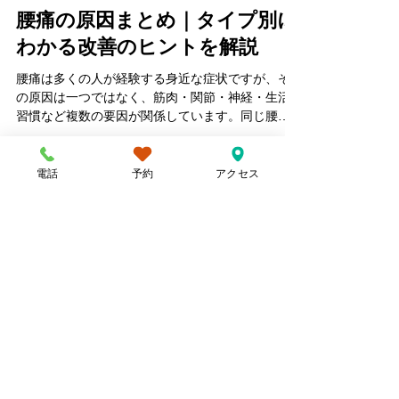
対策についてわかりやすく解説します。
腰痛の原因まとめ｜タイプ別に
わかる改善のヒントを解説
腰痛は多くの人が経験する身近な症状ですが、そ
の原因は一つではなく、筋肉・関節・神経・生活
習慣など複数の要因が関係しています。同じ腰痛
でも原因によって適切な対処法は異なるため、正
しく理解することが重要です。
電話
予約
アクセス
拓北ひまわり通り整骨院
INFO
住所
〒002-8063
北海道札幌市北区拓北３条２丁目
６−１１
詳しいアクセスはこちら