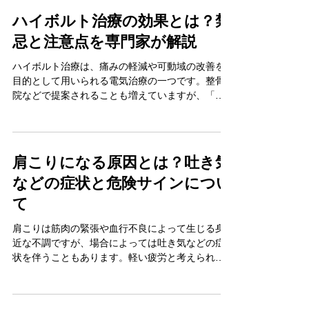
は、その仕組みや整骨院で行うメリットについて
ハイボルト治療の効果とは？禁
解説します。
忌と注意点を専門家が解説
ハイボルト治療は、痛みの軽減や可動域の改善を
目的として用いられる電気治療の一つです。整骨
院などで提案されることも増えていますが、「本
当に効果があるのか」「安全に受けられるのか」
と不安を感じる方も少なくありません。本記事で
は、ハイボルト治療の仕組みや期待される効果、
注意すべき禁忌について、専門的な視点からわか
肩こりになる原因とは？吐き気
りやすく解説します。
などの症状と危険サインについ
て
肩こりは筋肉の緊張や血行不良によって生じる身
近な不調ですが、場合によっては吐き気などの症
状を伴うこともあります。軽い疲労と考えられが
ちですが、原因や状態によっては注意が必要で
す。肩こりの主な原因や関連症状、見逃してはい
けない危険サイン、さらに改善に向けた具体的な